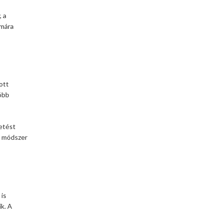
 a
ámára
ott
több
zetést
tt módszer
 is
k. A