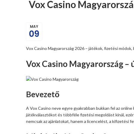
Vox Casino Magyarorszá
MAY
09
Vox Casino Magyarország 2026 – játékok, fizetési módok,
Vox Casino Magyarország – 
Bevezető
A Vox Casino neve egyre gyakrabban bukkan fel az online k
játékválasztékot és többféle fizetési megoldást kínál, ezé
nemcsak az ajánlatokat, hanem a licencelést, a kifizetési fe