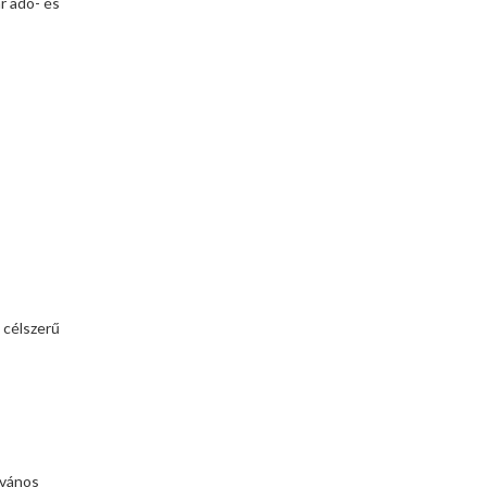
r adó- és
 célszerű
lvános