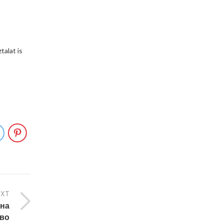
talat is
EXT
 на
тво