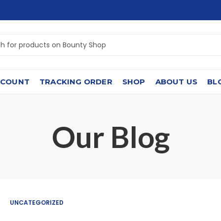
CCOUNT
TRACKING ORDER
SHOP
ABOUT US
BL
Our Blog
UNCATEGORIZED