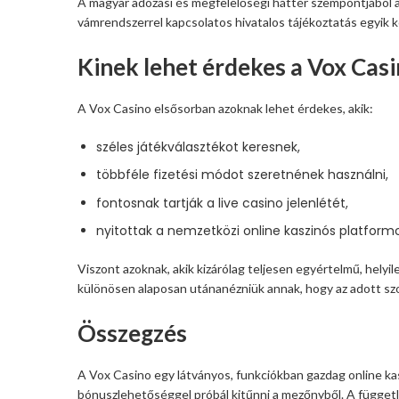
A magyar adózási és megfelelőségi háttér szempontjából a
vámrendszerrel kapcsolatos hivatalos tájékoztatás egyik k
Kinek lehet érdekes a Vox Cas
A Vox Casino elsősorban azoknak lehet érdekes, akik:
széles játékválasztékot keresnek,
többféle fizetési módot szeretnének használni,
fontosnak tartják a live casino jelenlétét,
nyitottak a nemzetközi online kaszinós platformo
Viszont azoknak, akik kizárólag teljesen egyértelmű, helyi
különösen alaposan utánanézniük annak, hogy az adott szol
Összegzés
A Vox Casino egy látványos, funkciókban gazdag online kasz
bónuszlehetőséggel próbál kitűnni a mezőnyből. A függetl