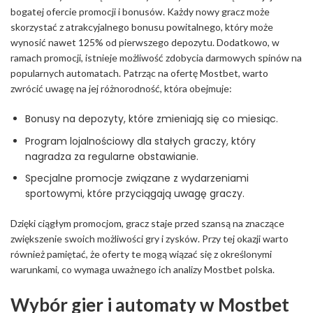
bogatej ofercie promocji i bonusów. Każdy nowy gracz może
skorzystać z atrakcyjalnego bonusu powitalnego, który może
wynosić nawet 125% od pierwszego depozytu. Dodatkowo, w
ramach promocji, istnieje możliwość zdobycia darmowych spinów na
popularnych automatach. Patrząc na ofertę Mostbet, warto
zwrócić uwagę na jej różnorodność, która obejmuje:
Bonusy na depozyty, które zmieniają się co miesiąc.
Program lojalnościowy dla stałych graczy, który
nagradza za regularne obstawianie.
Specjalne promocje związane z wydarzeniami
sportowymi, które przyciągają uwagę graczy.
Dzięki ciągłym promocjom, gracz staje przed szansą na znaczące
zwiększenie swoich możliwości gry i zysków. Przy tej okazji warto
również pamiętać, że oferty te mogą wiązać się z określonymi
warunkami, co wymaga uważnego ich analizy
Mostbet polska
.
Wybór gier i automaty w Mostbet