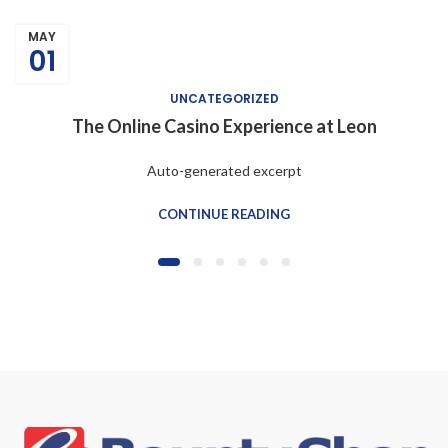
MAY
01
UNCATEGORIZED
The Online Casino Experience at Leon
Auto-generated excerpt
CONTINUE READING