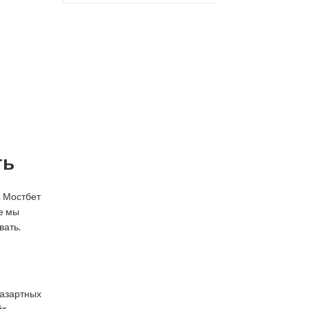
ть
. Мостбет
ье мы
вать.
 азартных
йт