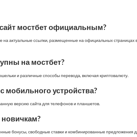
и сайт мостбет официальным?
ите на актуальные ссылки, размещенные на официальных страницах 
тупны на мостбет?
кошельки и различные способы перевода, включая криптовалюту.
т с мобильного устройства?
ванную версию сайта для телефонов и планшетов.
я новичкам?
венные бонусы, свободные ставки и комбинированные предложения 