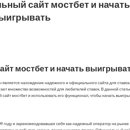
ьный сайт мостбет и начать
ыигрывать
айт мостбет и начать выигрыва
ч является нахождение надежного и официального сайта для ставок
агает множество возможностей для любителей ставок. В данной стат
 сайт мостбет и использовать его функционал, чтобы начать выигры
09 году и зарекомендовавшая себя как надежный оператор на рынке
спортивные события, казино, покер и многое другое. Официальный са