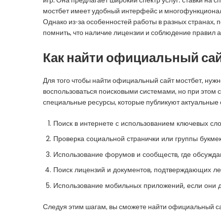
мостбет имеет удобный интерфейс и многофункционал
Однако из-за особенностей работы в разных странах,
помнить, что наличие лицензии и соблюдение правил 
Как найти официальный сай
Для того чтобы найти официальный сайт мостбет, нужн
воспользоваться поисковыми системами, но при этом 
специальные ресурсы, которые публикуют актуальные с
Поиск в интернете с использованием ключевых сло
Проверка социальной странички или группы букмек
Использование форумов и сообществ, где обсуждаю
Поиск лицензий и документов, подтверждающих ле
Использование мобильных приложений, если они 
Следуя этим шагам, вы сможете найти официальный с