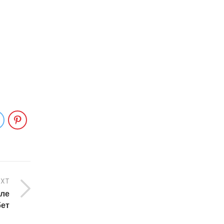
EXT
сле
бет