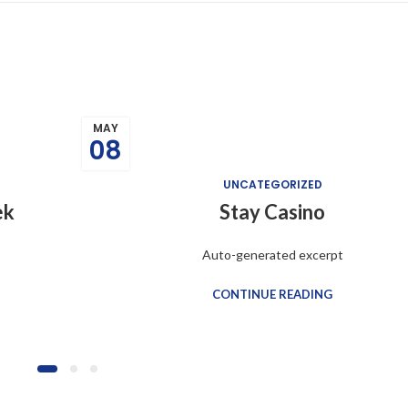
MAY
08
UNCATEGORIZED
ek
Stay Casino
Auto-generated excerpt
CONTINUE READING