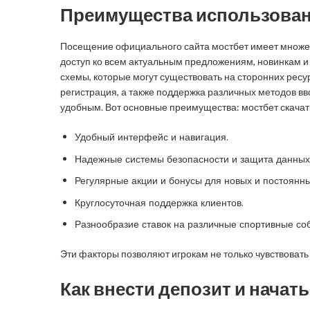
Преимущества использован
Посещение официального сайта мостбет имеет множес
доступ ко всем актуальным предложениям, новинкам и 
схемы, которые могут существовать на сторонних ресу
регистрация, а также поддержка различных методов вв
удобным. Вот основные преимущества:
мостбет скачат
Удобный интерфейс и навигация.
Надежные системы безопасности и защита данных
Регулярные акции и бонусы для новых и постоянны
Круглосуточная поддержка клиентов.
Разнообразие ставок на различные спортивные со
Эти факторы позволяют игрокам не только чувствоват
Как внести депозит и начать