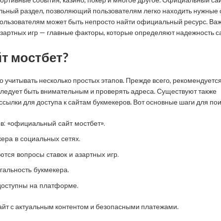
ьный раздел, позволяющий пользователям легко находить нужные с
 пользователям может быть непросто найти официальный ресурс. Ва
азартных игр — главные факторы, которые определяют надежность с
т мостбет?
о учитывать несколько простых этапов. Прежде всего, рекомендуетс
следует быть внимательным и проверять адреса. Существуют также
сылки для доступа к сайтам букмекеров. Вот основные шаги для пои
в: «официальный сайт мостбет».
ера в социальных сетях.
тся вопросы ставок и азартных игр.
гальность букмекера.
доступны на платформе.
айт с актуальным контентом и безопасными платежами.